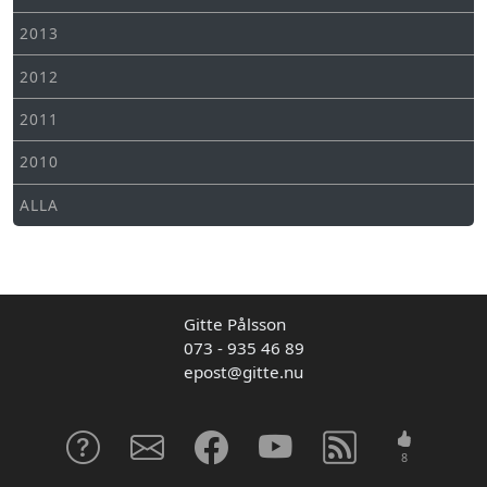
2013
2012
2011
2010
ALLA
Gitte Pålsson
073 - 935 46 89
epost@gitte.nu
8