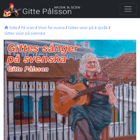
Gitte
/
På scen
/
Visor för vuxna
/
Gittes visor på 4 språk
/
Gittes visor på svenska