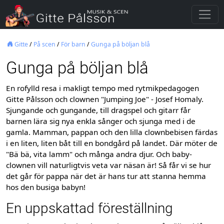
Gitte
/
På scen
/
För barn
/
Gunga på böljan blå
Gunga på böljan blå
En rofylld resa i makligt tempo med rytmikpedagogen
Gitte Pålsson och clownen "Jumping Joe" - Josef Homaly.
Sjungande och gungande, till dragspel och gitarr får
barnen lära sig nya enkla sånger och sjunga med i de
gamla. Mamman, pappan och den lilla clownbebisen färdas
i en liten, liten båt till en bondgård på landet. Där möter de
"Bä bä, vita lamm" och många andra djur. Och baby-
clownen vill naturligtvis veta var näsan är! Så får vi se hur
det går för pappa när det är hans tur att stanna hemma
hos den busiga babyn!
En uppskattad föreställning