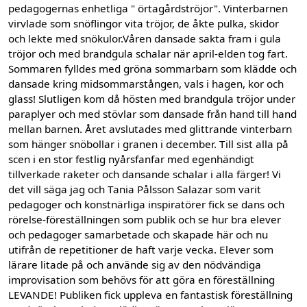
pedagogernas enhetliga " örtagårdströjor". Vinterbarnen
virvlade som snöflingor vita tröjor, de åkte pulka, skidor
och lekte med snökulor.Våren dansade sakta fram i gula
tröjor och med brandgula schalar när april-elden tog fart.
Sommaren fylldes med gröna sommarbarn som klädde och
dansade kring midsommarstången, vals i hagen, kor och
glass! Slutligen kom då hösten med brandgula tröjor under
paraplyer och med stövlar som dansade från hand till hand
mellan barnen. Året avslutades med glittrande vinterbarn
som hänger snöbollar i granen i december. Till sist alla på
scen i en stor festlig nyårsfanfar med egenhändigt
tillverkade raketer och dansande schalar i alla färger! Vi
det vill säga jag och Tania Pålsson Salazar som varit
pedagoger och konstnärliga inspiratörer fick se dans och
rörelse-föreställningen som publik och se hur bra elever
och pedagoger samarbetade och skapade här och nu
utifrån de repetitioner de haft varje vecka. Elever som
lärare litade på och använde sig av den nödvändiga
improvisation som behövs för att göra en föreställning
LEVANDE! Publiken fick uppleva en fantastisk föreställning