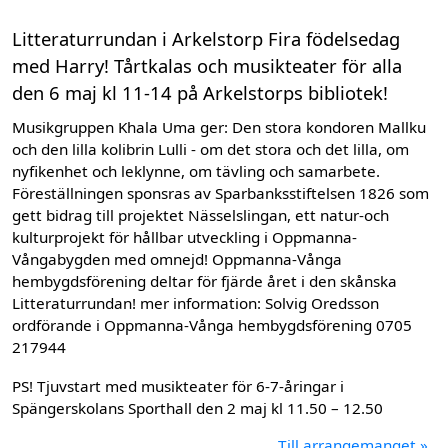
Litteraturrundan i Arkelstorp Fira födelsedag
med Harry! Tårtkalas och musikteater för alla
den 6 maj kl 11-14 på Arkelstorps bibliotek!
Musikgruppen Khala Uma ger: Den stora kondoren Mallku
och den lilla kolibrin Lulli - om det stora och det lilla, om
nyfikenhet och leklynne, om tävling och samarbete.
Föreställningen sponsras av Sparbanksstiftelsen 1826 som
gett bidrag till projektet Nässelslingan, ett natur-och
kulturprojekt för hållbar utveckling i Oppmanna-
Vångabygden med omnejd! Oppmanna-Vånga
hembygdsförening deltar för fjärde året i den skånska
Litteraturrundan! mer information: Solvig Oredsson
ordförande i Oppmanna-Vånga hembygdsförening 0705
217944
PS! Tjuvstart med musikteater för 6-7-åringar i
Spängerskolans Sporthall den 2 maj kl 11.50 – 12.50
Till arrangemanget »