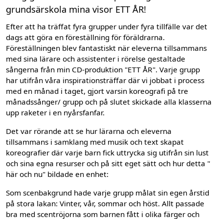
grundsärskola mina visor ETT ÅR!
Efter att ha träffat fyra grupper under fyra tillfälle var det
dags att göra en föreställning för föräldrarna.
Föreställningen blev fantastiskt när eleverna tillsammans
med sina lärare och assistenter i rörelse gestaltade
sångerna från min CD-produktion "ETT ÅR". Varje grupp
har utifrån våra inspirationsträffar där vi jobbat i process
med en månad i taget, gjort varsin koreografi på tre
månadssånger/ grupp och på slutet skickade alla klasserna
upp raketer i en nyårsfanfar.
Det var rörande att se hur lärarna och eleverna
tillsammans i samklang med musik och text skapat
koreografier där varje barn fick uttrycka sig utifrån sin lust
och sina egna resurser och på sitt eget sätt och hur detta "
här och nu" bildade en enhet:
Som scenbakgrund hade varje grupp målat sin egen årstid
på stora lakan: Vinter, vår, sommar och höst. Allt passade
bra med scentröjorna som barnen fått i olika färger och