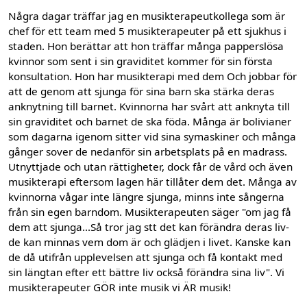
Några dagar träffar jag en musikterapeutkollega som är
chef för ett team med 5 musikterapeuter på ett sjukhus i
staden. Hon berättar att hon träffar många papperslösa
kvinnor som sent i sin graviditet kommer för sin första
konsultation. Hon har musikterapi med dem Och jobbar för
att de genom att sjunga för sina barn ska stärka deras
anknytning till barnet. Kvinnorna har svårt att anknyta till
sin graviditet och barnet de ska föda. Många är bolivianer
som dagarna igenom sitter vid sina symaskiner och många
gånger sover de nedanför sin arbetsplats på en madrass.
Utnyttjade och utan rättigheter, dock får de vård och även
musikterapi eftersom lagen här tillåter dem det. Många av
kvinnorna vågar inte längre sjunga, minns inte sångerna
från sin egen barndom. Musikterapeuten säger "om jag få
dem att sjunga...Så tror jag stt det kan förändra deras liv-
de kan minnas vem dom är och glädjen i livet. Kanske kan
de då utifrån upplevelsen att sjunga och få kontakt med
sin längtan efter ett bättre liv också förändra sina liv". Vi
musikterapeuter GÖR inte musik vi ÄR musik!