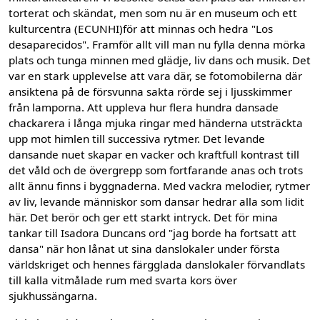
torterat och skändat, men som nu är en museum och ett
kulturcentra (ECUNHI)för att minnas och hedra "Los
desaparecidos". Framför allt vill man nu fylla denna mörka
plats och tunga minnen med glädje, liv dans och musik. Det
var en stark upplevelse att vara där, se fotomobilerna där
ansiktena på de försvunna sakta rörde sej i ljusskimmer
från lamporna. Att uppleva hur flera hundra dansade
chackarera i långa mjuka ringar med händerna utsträckta
upp mot himlen till successiva rytmer. Det levande
dansande nuet skapar en vacker och kraftfull kontrast till
det våld och de övergrepp som fortfarande anas och trots
allt ännu finns i byggnaderna. Med vackra melodier, rytmer
av liv, levande människor som dansar hedrar alla som lidit
här. Det berör och ger ett starkt intryck. Det för mina
tankar till Isadora Duncans ord "jag borde ha fortsatt att
dansa" när hon lånat ut sina danslokaler under första
världskriget och hennes färgglada danslokaler förvandlats
till kalla vitmålade rum med svarta kors över
sjukhussängarna.