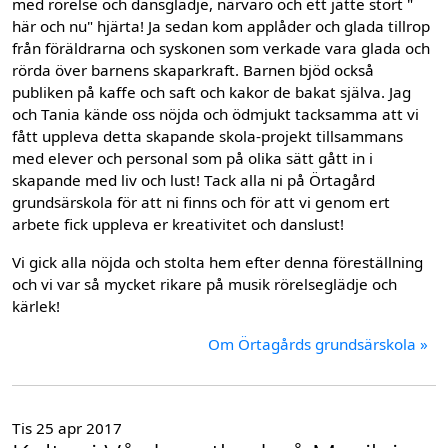
med rörelse och dansglädje, närvaro och ett jätte stort "
här och nu" hjärta! Ja sedan kom applåder och glada tillrop
från föräldrarna och syskonen som verkade vara glada och
rörda över barnens skaparkraft. Barnen bjöd också
publiken på kaffe och saft och kakor de bakat själva. Jag
och Tania kände oss nöjda och ödmjukt tacksamma att vi
fått uppleva detta skapande skola-projekt tillsammans
med elever och personal som på olika sätt gått in i
skapande med liv och lust! Tack alla ni på Örtagård
grundsärskola för att ni finns och för att vi genom ert
arbete fick uppleva er kreativitet och danslust!
Vi gick alla nöjda och stolta hem efter denna föreställning
och vi var så mycket rikare på musik rörelseglädje och
kärlek!
Om Örtagårds grundsärskola »
Tis 25 apr 2017