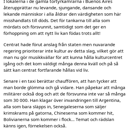
I lokalerna i de gamla tortyrkamrarna i Buenos Aires
återupprättar nu levande, sjungande, dansande och
lekande människor i alla åldrar den värdigheten som här
misshandlats till döds. Det för tankarna till alla som
mördats och försvunnit, samtidigt som det ger en
förhoppning om att nytt liv kan födas trots allt!
Centrat hade förut anslag från staten men nuvarande
regering prioriterar inte kultur av detta slag, vilket gör att
man nu gör musikkvällar för att kunna hålla kulturcentret
igång och det kom väldigt många denna kväll och på så
sätt kan centrat fortfarande hållas vid liv.
Senare i en taxi berättar chauffören, att han tycker att
man borde glömma och gå vidare. Han påpekar att många
militärer också dog och att de försvunna inte var så många
som 30 000. Han klagar över invandringen till Argentina,
alla som bara släpps in, Senegaleserna som säljer
krimskrams på gatorna, Chineserna som kommer hit,
Bolivianerna som kommer i flock... Temat och rädslan
känns igen, förnekelsen också.