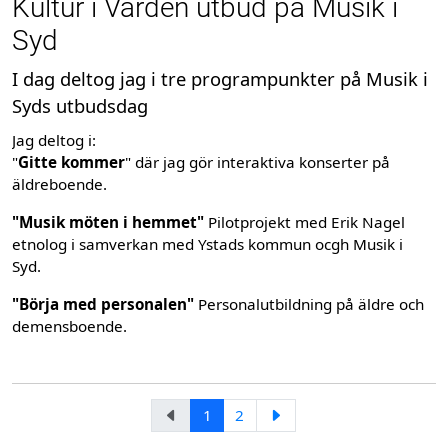
Kultur i Vården utbud på Musik i
Syd
I dag deltog jag i tre programpunkter på Musik i
Syds utbudsdag
Jag deltog i:
"
Gitte kommer
" där jag gör interaktiva konserter på
äldreboende.
"Musik möten i hemmet"
Pilotprojekt med Erik Nagel
etnolog i samverkan med Ystads kommun ocgh Musik i
Syd.
"Börja med personalen"
Personalutbildning på äldre och
demensboende.
1
2