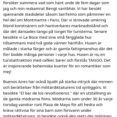
försöker summera vad som hänt unde de fem dagar som
jag och min reskamrat Bengt varitbhär. Vi har besökt
spännande stadsdelar såsom SanTelmo som påminner en
hel del om Montmartre i Paris. Där vi strövade omkring
bland konstnärers och hantverkares marknadsstånd och
där det dansades tango på torget för turisterna. Senare
besökte vi La Boca med sina små färgglada hus
tillsammans med två goda vänner härifrån. Husen är
målade i starka färger och är gamla fattigmanshus där det
förr bodde många personer i varje hus. Husen är nu en
turistattraktion med caféer, barer och förstås TANGO. Det
är inspirerande bohemiska kvarter för en romantiker som
mej!
Buenos Aires har också bjudit på starka intryck där minnen
och berättelser från militärdiktaturens tid synliggörs. Vi
besökte "El bar de los revoltioneros " där en utställning av
de gamla mödrarna finns. Mödrarna som under 30 år varje
torsdag vandrar runt Plaza de Mayo för att hedra och
kräva rättvisa för sina barn som försvann under
militärdiktaturen. Vi besökte också den plats där militären