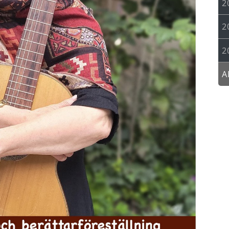
2
2
2
A