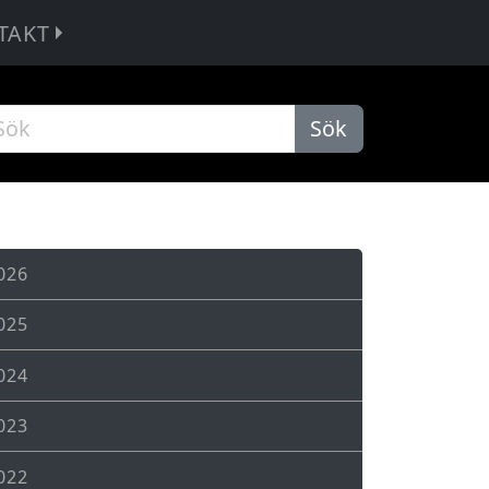
TAKT
Sök
026
025
024
023
022