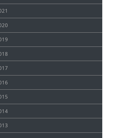
021
020
019
018
017
016
015
014
013