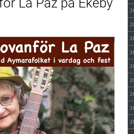
för La Paz på Ekeby
2
2
2
2
2
2
2
2
2