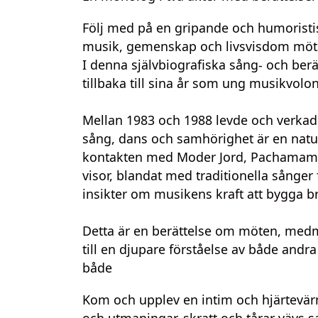
Följ med på en gripande och humoristisk
musik, gemenskap och livsvisdom möt
I denna självbiografiska sång- och berä
tillbaka till sina år som ung musikvolont
Mellan 1983 och 1988 levde och verkade
sång, dans och samhörighet är en natu
kontakten med Moder Jord, Pachamama
visor, blandat med traditionella sånger 
insikter om musikens kraft att bygga b
Detta är en berättelse om möten, med
till en djupare förståelse av både andra
både
Kom och upplev en intim och hjärtev
och utmaningar, skratt och tårar väv