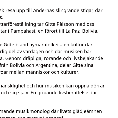
 resa upp till Andernas slingrande stigar, där
s.
ttarföreställning tar Gitte Pålsson med oss
är i Pampahasi, en förort till La Paz, Bolivia.
 Gitte bland aymarafolket – en kultur där
rlig del av vardagen och där musiken bär
. Genom dråpliga, rörande och livsbejakande
från Bolivia och Argentina, delar Gitte sina
roar mellan människor och kulturer.
mänsklighet och hur musiken kan öppna dörrar
 och sig själv.
En gripande livsberättelse där
ärmande musikmonolog där livets glädjeämnen
s samman och möts på scenen!