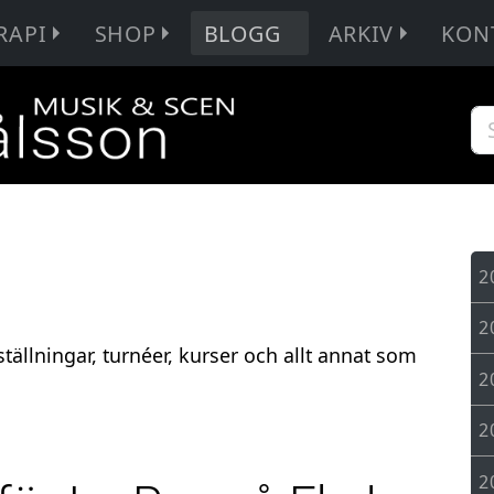
RAPI
SHOP
BLOGG
ARKIV
KON
2
2
tällningar, turnéer, kurser och allt annat som
2
2
2