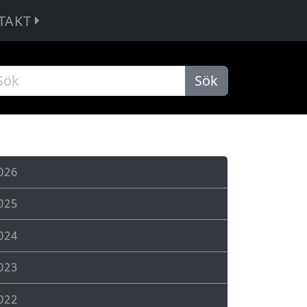
TAKT
Sök
026
025
024
023
022