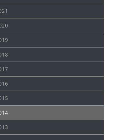
021
020
019
018
017
016
015
014
013