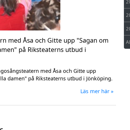
2
2
2
tern med Åsa och Gitte upp "Sagan om
A
amen" på Riksteaterns utbud i
la Sagosångsteatern med Åsa och Gitte upp
lla damen" på Riksteaterns utbud i Jönköping.
Läs mer här »