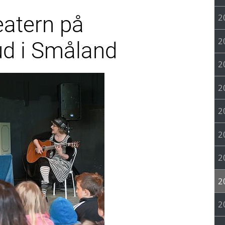
eatern på
2
2
ud i Småland
2
2
2
2
2
2
2