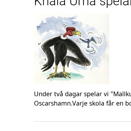
Khala Uma spela
Under två dagar spelar vi "Mallku
Oscarshamn.Varje skola får en bo