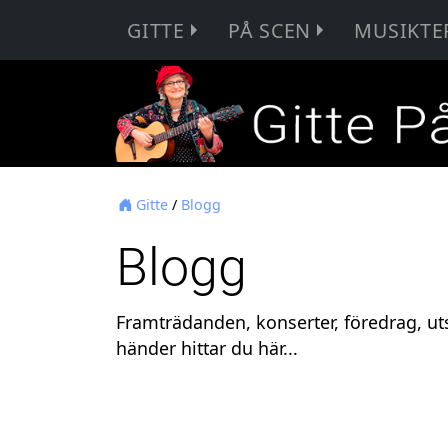
GITTE
PÅ SCEN
MUSIKTE
Gitte
/
Blogg
Blogg
Framträdanden, konserter, föredrag, uts
händer hittar du här...