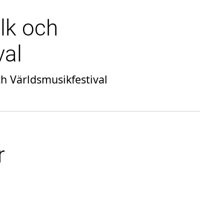
lk och
val
ch Världsmusikfestival
r