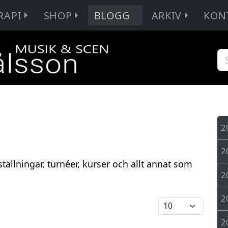
RAPI
SHOP
BLOGG
ARKIV
KON
2
2
tällningar, turnéer, kurser och allt annat som
2
2
2